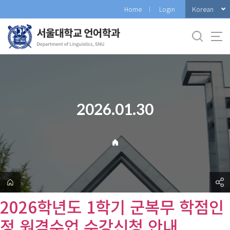
바
Korean
Home
Login
로
가
기
메
뉴
2026.01.30
2026학년도 1학기 군복무 학점인
정 원격수업 수강신청 안내