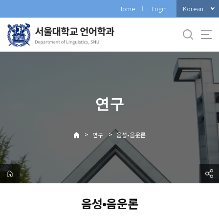
바
Korean
Home
Login
로
가
기
메
뉴
연구
>
>
연구
음성•음운론
음성•음운론