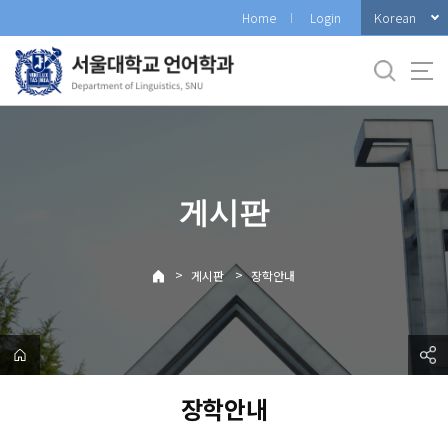
바
Korean
Home
Login
로
가
기
메
뉴
게시판
>
>
게시판
장학안내
장학안내