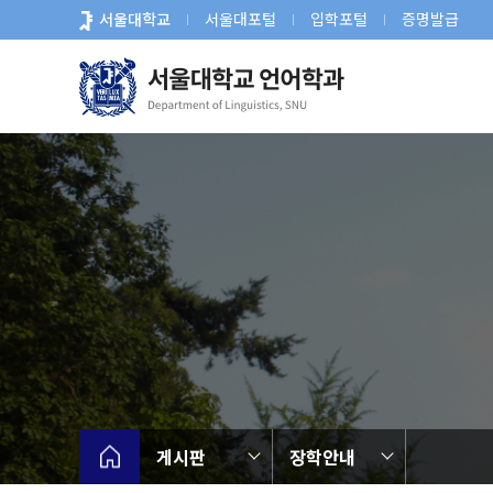
바
서울대학교
서울대포털
입학포털
증명발급
로
가
기
메
뉴
게시판
장학안내