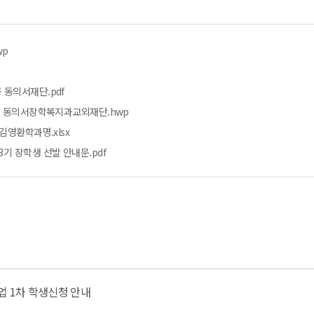
wp
동의서재단.pdf
공 동의서장학복지과교외재단.hwp
김영환학과명.xlsx
기 장학생 선발 안내문.pdf
업 1차 학생신청 안내