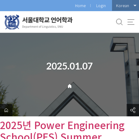
바
Korean
Home
Login
로
가
기
메
뉴
2025.01.07
2025년 Power Engineering
School(PES) Summer